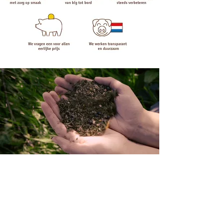
GAASTERLANDER
VERKRIJGBAARHEID
Ons verhaal
Verkooppunten
Onze ketenparters
Aanmelden slagers
Aanmelden Boerderij -
en streekwinkels