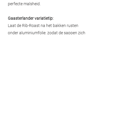
perfecte malsheid.
Gaasterlander variatietip:
Laat de Rib-Roast na het bakken rusten
onder aluminiumfolie, zodat de sappen zich
gelijkmatig door het vlees verdelen voor een
nog sappiger resultaat.
Bewaar deze
bereidingswijze
Deel deze
bereidingswijze
Terug naar Gaasterlander in de keuken